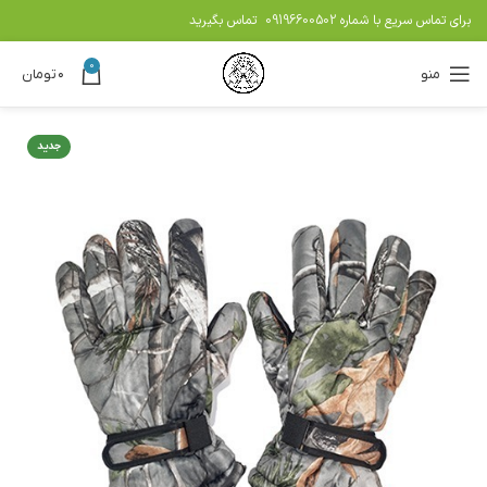
برای تماس سریع با شماره
09196600502
تماس بگیرید
0
منو
۰
تومان
جدید