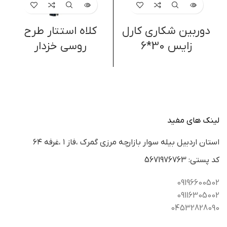
دوربین شکاری کارل
کلاه استتار طرح
زایس 30*6
روسی خزدار
لینک های مفید
استان اردبيل بيله سوار بازارچه مرزي گمرك ،فاز ١ ،غرفه ٦٤
كد پستي: 5671976763
09196600502
09116305002
04532828090