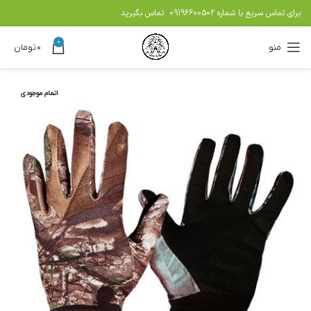
برای تماس سریع با شماره
09196600502
تماس بگیرید
0
منو
۰
تومان
اتمام موجودی