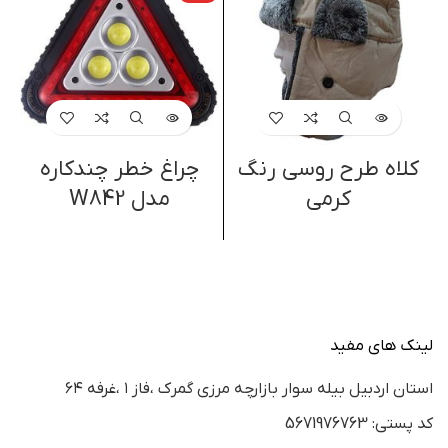
کلاه طرح روسی رنگ
چراغ خطر چندکاره
چ
کرمی
مدل W842
لینک های مفید
استان اردبيل بيله سوار بازارچه مرزي گمرك ،فاز ١ ،غرفه ٦٤
كد پستي: 5671976763