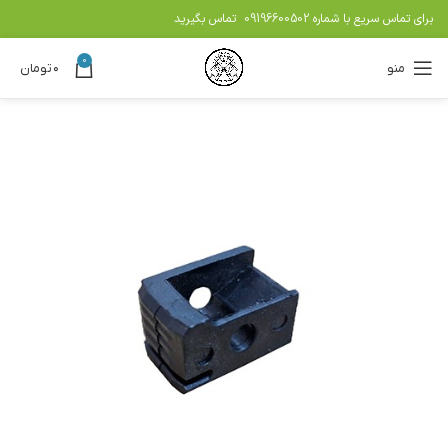
برای تماس سریع با شماره
09196600502
تماس بگیرید
0
منو
۰
تومان