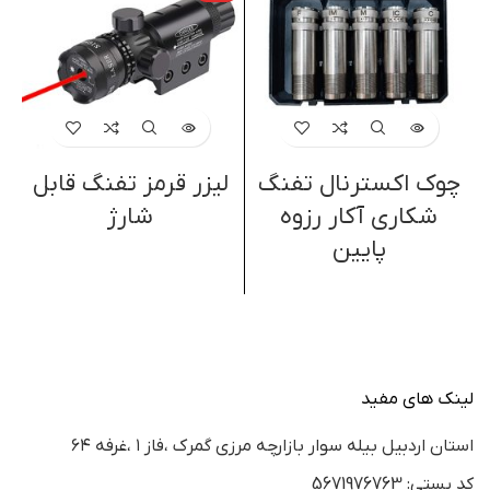
چوک اکسترنال تفنگ
لیزر قرمز تفنگ قابل
شکاری آکار رزوه
شارژ
پایین
لینک های مفید
استان اردبيل بيله سوار بازارچه مرزي گمرك ،فاز ١ ،غرفه ٦٤
كد پستي: 5671976763