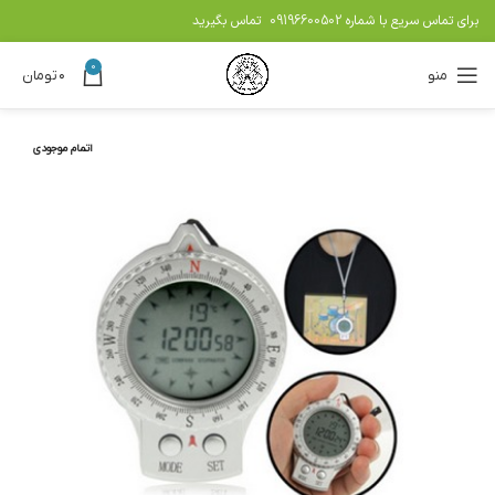
برای تماس سریع با شماره
09196600502
تماس بگیرید
0
منو
۰
تومان
اتمام موجودی