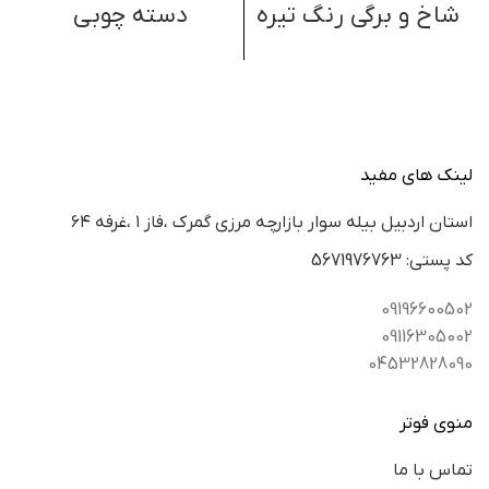
شاخ و برگی رنگ تیره
دسته چوبی
لینک های مفید
استان اردبيل بيله سوار بازارچه مرزي گمرك ،فاز ١ ،غرفه ٦٤
كد پستي: 5671976763
09196600502
09116305002
04532828090
منوی فوتر
تماس با ما