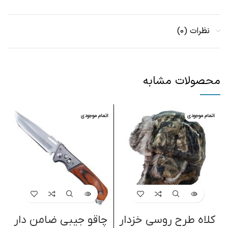
نظرات (0)
محصولات مشابه
اتمام موجودی
اتمام موجودی
کلاه طرح روسی خزدار
چاقو جیبی ضامن دار
د