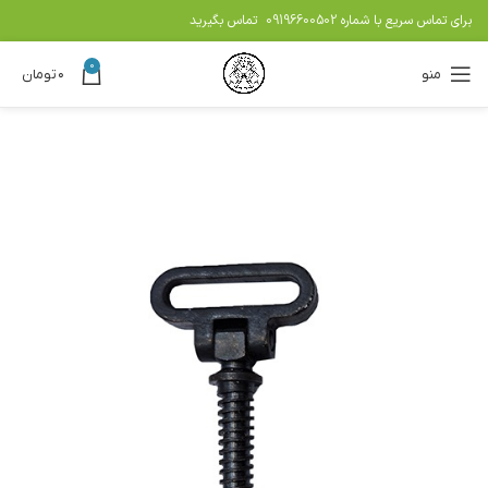
برای تماس سریع با شماره
09196600502
تماس بگیرید
0
منو
۰
تومان