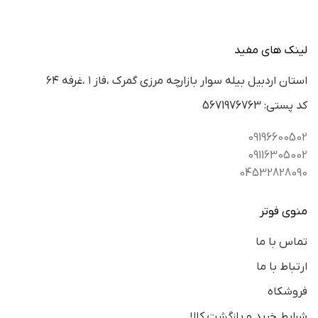
لینک های مفید
استان اردبيل بيله سوار بازارچه مرزي گمرك ،فاز ١ ،غرفه ٦٤
كد پستي: 5671976763
09196600502
09116305002
04532828090
منوی فوتر
تماس با ما
ارتباط با ما
فروشکاه
شرایط خرید و بازگشت کالا