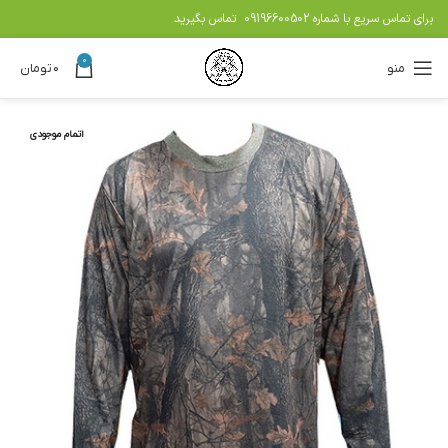
برای تماس سریع با شماره
09196600502
تماس بگیرید
0
منو
۰
تومان
اتمام موجودی