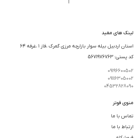
لینک های مفید
استان اردبيل بيله سوار بازارچه مرزي گمرك ،فاز ١ ،غرفه ٦٤
كد پستي: 5671976763
09196600502
09116305002
04532828090
منوی فوتر
تماس با ما
ارتباط با ما
فروشکاه