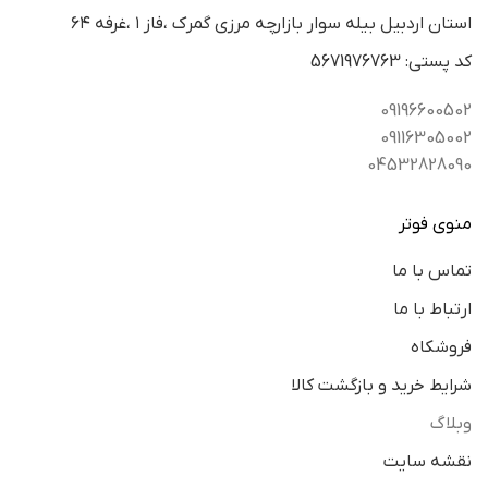
استان اردبيل بيله سوار بازارچه مرزي گمرك ،فاز ١ ،غرفه ٦٤
كد پستي: 5671976763
09196600502
09116305002
04532828090
منوی فوتر
تماس با ما
ارتباط با ما
فروشکاه
شرایط خرید و بازگشت کالا
وبلاگ
نقشه سایت