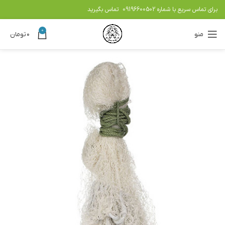
برای تماس سریع با شماره
09196600502
تماس بگیرید
0
منو
۰
تومان