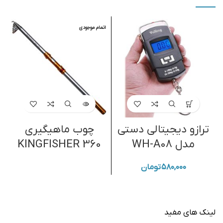
اتمام موجودی
ا
ترازو دیجیتالی دستی
چوب ماهیگیری
مدل WH-A08
KINGFISHER 360
۵۸۰,۰۰۰
تومان
لینک های مفید