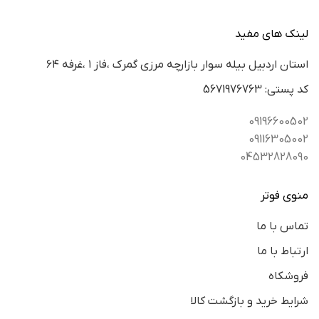
لینک های مفید
استان اردبيل بيله سوار بازارچه مرزي گمرك ،فاز ١ ،غرفه ٦٤
كد پستي: 5671976763
09196600502
09116305002
04532828090
منوی فوتر
تماس با ما
ارتباط با ما
فروشکاه
شرایط خرید و بازگشت کالا