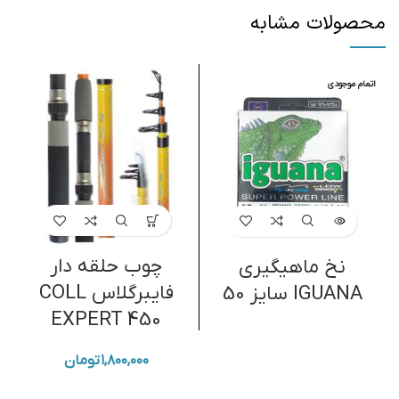
محصولات مشابه
اتمام موجودی
چوب حلقه دار
چ
نخ ماهیگیری
فایبرگلاس COLL
IGUANA سایز 50
EXPERT 450
۱,۸۰۰,۰۰۰
تومان