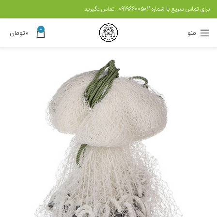
برای تماس سریع با شماره
09196600502
تماس بگیرید
0
منو
۰
تومان