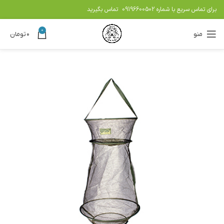
برای تماس سریع با شماره
09196600502
تماس بگیرید
0
منو
۰
تومان