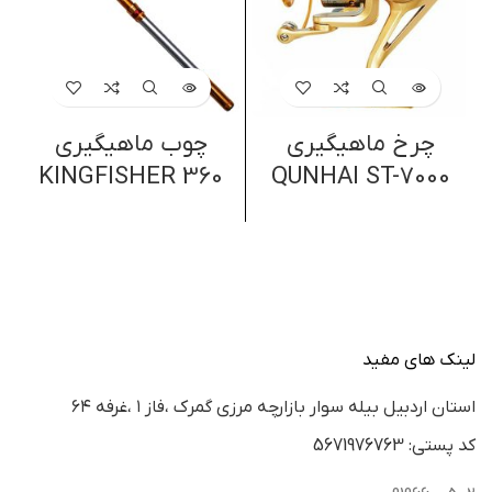
چرخ ماهیگیری
چوب ماهیگیری
چر
KINGFISHER 360
QUNHAI ST-7000
لینک های مفید
استان اردبيل بيله سوار بازارچه مرزي گمرك ،فاز ١ ،غرفه ٦٤
كد پستي: 5671976763