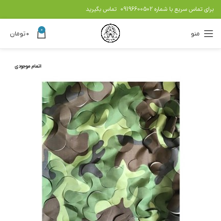
برای تماس سریع با شماره
09196600502
تماس بگیرید
0
منو
۰
تومان
اتمام موجودی