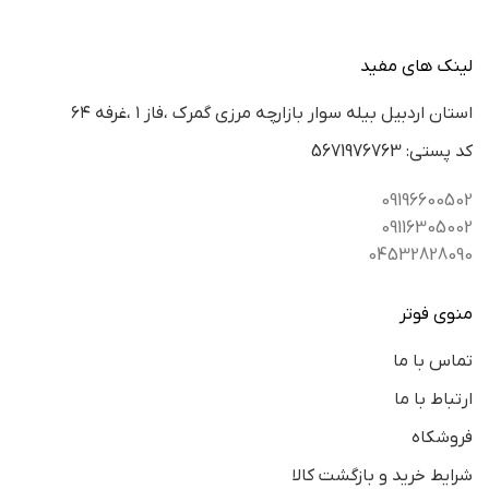
لینک های مفید
استان اردبيل بيله سوار بازارچه مرزي گمرك ،فاز ١ ،غرفه ٦٤
كد پستي: 5671976763
09196600502
09116305002
04532828090
منوی فوتر
تماس با ما
ارتباط با ما
فروشکاه
شرایط خرید و بازگشت کالا