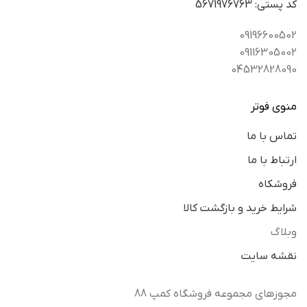
كد پستي: 5671976763
09196600502
09116305002
04532828090
منوی فوتر
تماس با ما
ارتباط با ما
فروشکاه
شرایط خرید و بازگشت کالا
وبلاگ
نقشه سایت
مجوزهای مجموعه فروشگاه کمپ 88