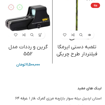
ویژه
تلمبه دستی ایرمگا
گرین و رددات مدل
چ
فیلتردار طرح چریکی
552
۷,۵۰۰,۰۰۰
تومان
لینک های مفید
استان اردبيل بيله سوار بازارچه مرزي گمرك ،فاز ١ ،غرفه ٦٤