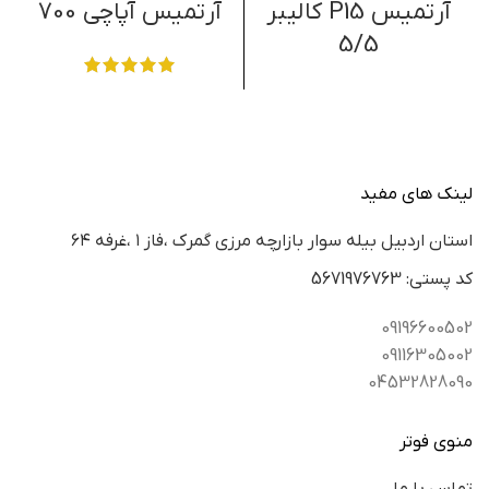
آرتمیس P15 کالیبر
آرتمیس آپاچی 700
س
5/5
لینک های مفید
استان اردبيل بيله سوار بازارچه مرزي گمرك ،فاز ١ ،غرفه ٦٤
كد پستي: 5671976763
09196600502
09116305002
04532828090
منوی فوتر