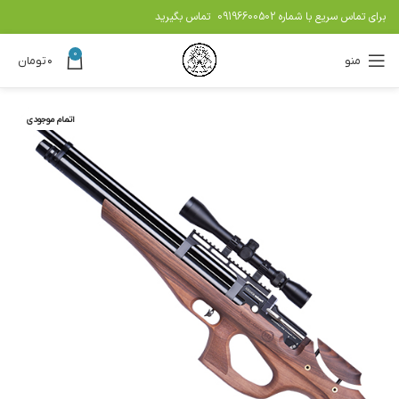
برای تماس سریع با شماره
09196600502
تماس بگیرید
0
منو
۰
تومان
اتمام موجودی