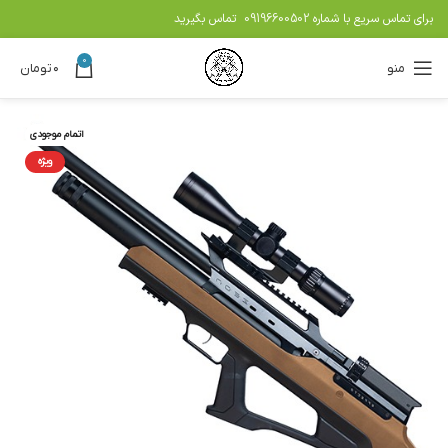
برای تماس سریع با شماره
09196600502
تماس بگیرید
0
منو
۰
تومان
اتمام موجودی
ویژه