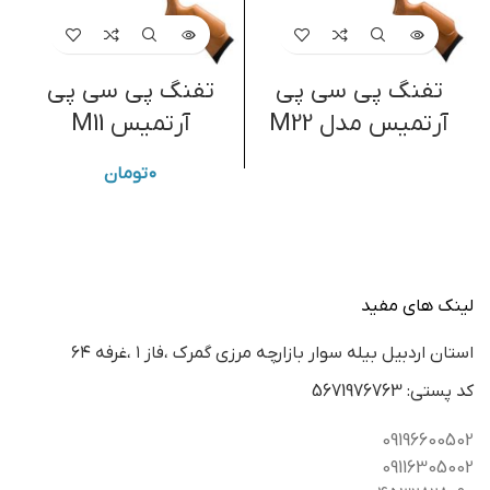
تفنگ پی سی پی
تفنگ پی سی پی
ت
آرتمیس مدل M22
آرتمیس M11
۰
تومان
لینک های مفید
استان اردبيل بيله سوار بازارچه مرزي گمرك ،فاز ١ ،غرفه ٦٤
كد پستي: 5671976763
09196600502
09116305002