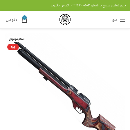
برای تماس سریع با شماره
09196600502
تماس بگیرید
0
منو
۰
تومان
اتمام موجودی
ویژه