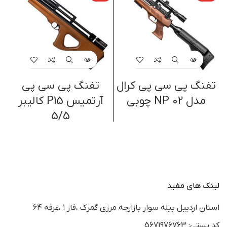
تفنگ پی سی پی کرال
تفنگ پی سی پی
مدل NP 02 چوبی
آرتمیس P15 کالیبر
5/5
لینک های مفید
استان اردبيل بيله سوار بازارچه مرزي گمرك ،فاز ١ ،غرفه ٦٤
كد پستي: 5671976763