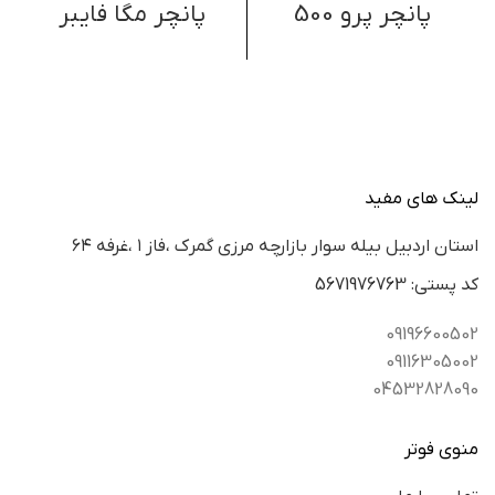
پانچر پرو 500
پانچر مگا فایبر
لینک های مفید
استان اردبيل بيله سوار بازارچه مرزي گمرك ،فاز ١ ،غرفه ٦٤
كد پستي: 5671976763
09196600502
09116305002
04532828090
منوی فوتر