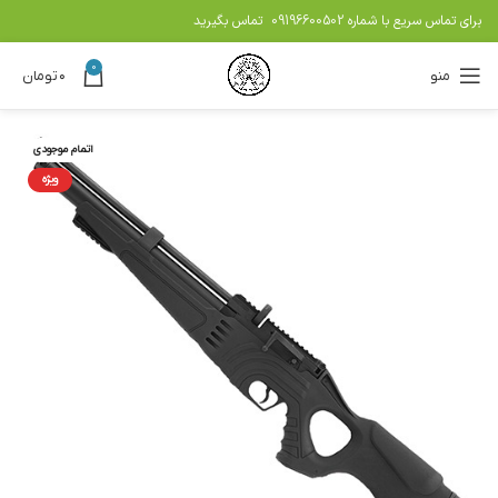
برای تماس سریع با شماره
09196600502
تماس بگیرید
0
منو
۰
تومان
اتمام موجودی
ویژه