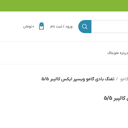
0
ورود / ثبت نام
۰
تومان
رباره ما
وبلاگ
گامو
تفنگ بادی گامو ویسپر ایکس کالیبر 5/5
یبر 5/5