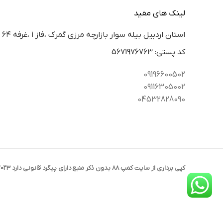
لینک های مفید
استان اردبيل بيله سوار بازارچه مرزي گمرك ،فاز ١ ،غرفه ٦٤
كد پستي: 5671976763
09196600502
09116305002
04532828090
کپی برداری از سایت کمپ 88 بدون ذکر منبع دارای پیگرد قانونی دارد 2023 CREATED BY