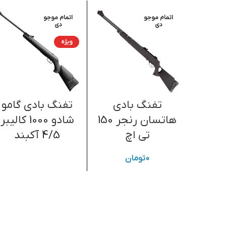
اتمام موجو
اتمام موجو
دی
دی
ویژه
تفنگ بادی
تفنگ بادی گامو
هاتسان رنجر 150
شادو 1000 کالیبر
تی اچ
4/5 آکبند
۰
تومان