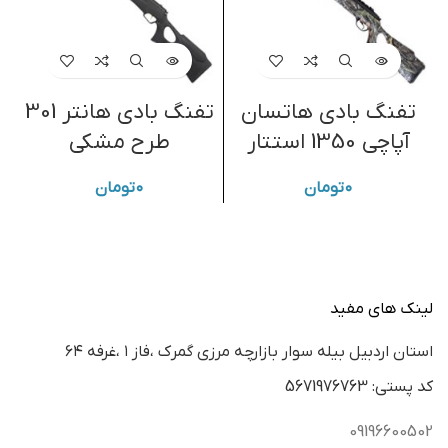
تفنگ بادی هاتسان
تفنگ بادی هانتر 301
ت
آپاچی 1350 استتار
طرح مشکی
۰
تومان
۰
تومان
لینک های مفید
استان اردبيل بيله سوار بازارچه مرزي گمرك ،فاز ١ ،غرفه ٦٤
كد پستي: 5671976763
09196600502