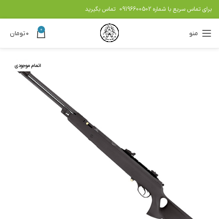
برای تماس سریع با شماره
09196600502
تماس بگیرید
0
منو
۰
تومان
اتمام موجودی