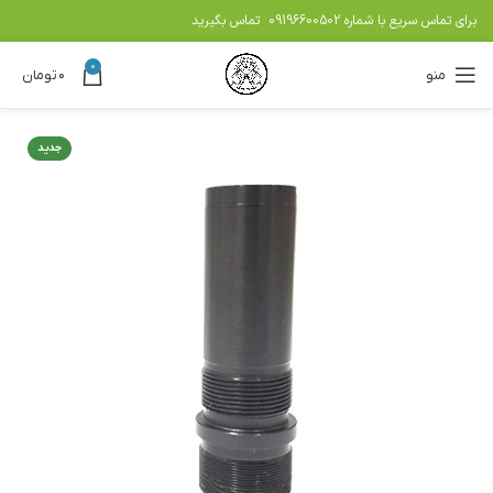
برای تماس سریع با شماره
09196600502
تماس بگیرید
0
منو
۰
تومان
جدید