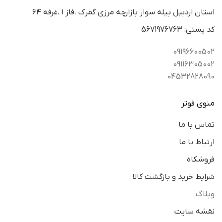
استان اردبيل بيله سوار بازارچه مرزي گمرك ،فاز ١ ،غرفه ٦٤
كد پستي: 5671976763
09196600502
09116305002
04532828090
منوی فوتر
تماس با ما
ارتباط با ما
فروشکاه
شرایط خرید و بازگشت کالا
وبلاگ
نقشه سایت