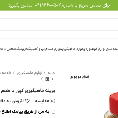
برای تماس سریع با شماره
09196600502
تماس بگیرید
نچه بادی
لوازم کوهنوردی
لوازم ماهیگیری
لوازم مسافرتی و کمپینگ
فروشگاه
تماس با ما
د
خانه
لوازم ماهیگیری
طعمه م
اتمام موجودی
بویله ماهیگیری کپور با طعم 
مقایسه
افزودن به علا
به من از طریق پیامک اطلاع ب