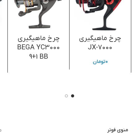
چرخ ماهیگیری
چرخ ماهیگیری
BEGA YC3000
JX-7000
9+1 BB
۰
تومان
منوی فوتر
م