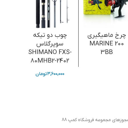
چرخ ماهیگیری
چوب دو تیکه
چرخ 
MARINE 200
سوپرگلاس
-7000
SHIMANO FXS-
3BB
80MHB2-2402
۳,۶۰۰,۰۰۰
تومان
جوزهای مجموعه فروشگاه کمپ 88