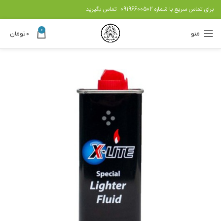
برای تماس سریع با شماره
09196600502
تماس بگیرید
0
منو
۰
تومان