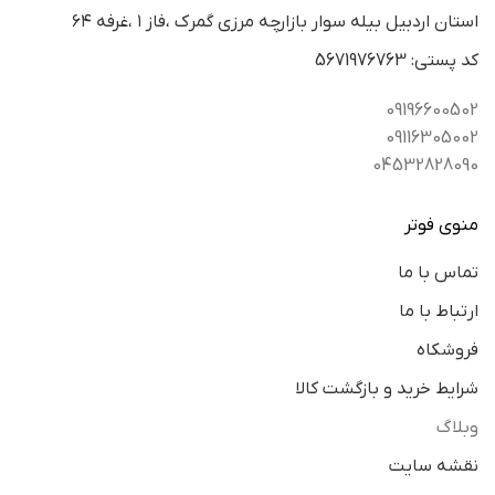
استان اردبيل بيله سوار بازارچه مرزي گمرك ،فاز ١ ،غرفه ٦٤
كد پستي: 5671976763
09196600502
09116305002
04532828090
منوی فوتر
تماس با ما
ارتباط با ما
فروشکاه
شرایط خرید و بازگشت کالا
وبلاگ
نقشه سایت