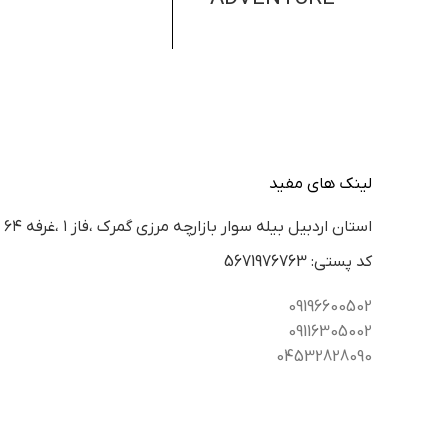
لینک های مفید
استان اردبيل بيله سوار بازارچه مرزي گمرك ،فاز ١ ،غرفه ٦٤
كد پستي: 5671976763
09196600502
09116305002
04532828090