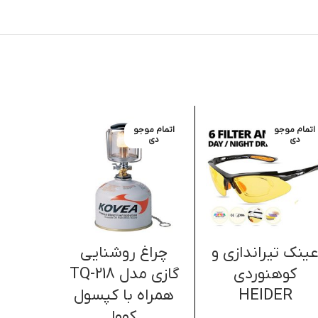
اتمام موجو
اتمام موجو
اتمام موج
دی
دی
دی
ینک تیراندازی و
چراغ روشنایی
قمقمه 
کوهنوردی
گازی مدل TQ-218
طرح
HEIDER
همراه با کپسول
کووا