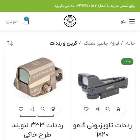
برای تماس سریع با شماره
09196600502
تماس بگیرید
0
منو
۰
تومان
خانه
لوازم جانبی تفنگ
گرین و رددات
جدید
رددات تلویزیونی گامو
رددات 33*1 لئوپلد
20×1
طرح خاکی