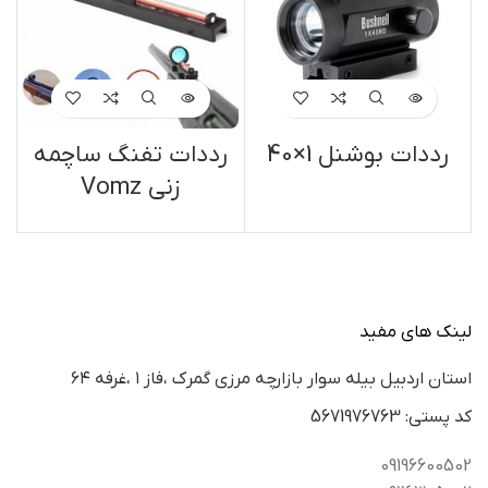
رددات بوشنل 1×40
رددات تفنگ ساچمه
زنی Vomz
لینک های مفید
استان اردبيل بيله سوار بازارچه مرزي گمرك ،فاز ١ ،غرفه ٦٤
كد پستي: 5671976763
09196600502