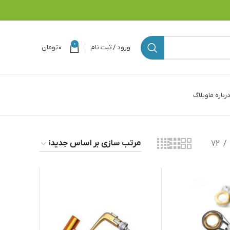
0
ورود / ثبت نام
۰
تومان
رباره ما
وبلاگ
72