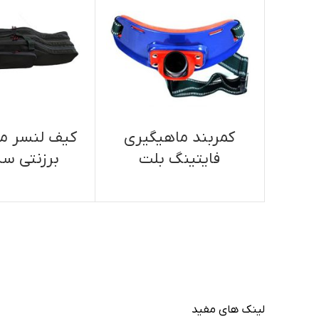
کمربند ماهیگیری
کیف لنسر م
فایتینگ بلت
برزنتی سه
لینک های مفید