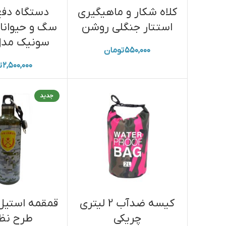
کلاه شکار و ماهیگیری
دستگاه دفع
استتار جنگلی روشن
سگ و حیوان
سونیک مدل -10
۵۵۰,۰۰۰
تومان
۲,۵۰۰,۰۰۰
ت
جدید
کیسه ضدآب 2 لیتری
قمقمه استیل 
چریکی
طرح نظ