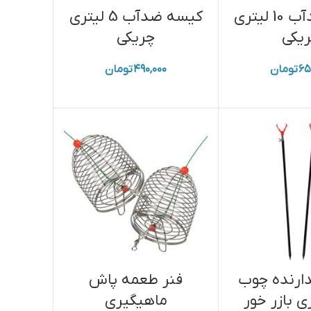
کیسه ضدآب 10 لیتری
کیسه ضدآب 5 لیتری
یکی
چریکی
۶۵
تومان
۴۹۰,۰۰۰
تومان
دارنده چوب
فنر طعمه پاش
 بازر خور
ماهیگیری