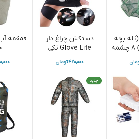
(تله بچه
دستکش چراغ دار
قمقمه آب
ه
Glove Lite تکی
خ
مان
۴۲۰,۰۰۰
تومان
۰,۰۰۰
جدید