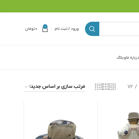
0
ورود / ثبت نام
۰
تومان
رباره ما
وبلاگ
72