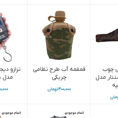
تی چوب
قمقمه آب طرح نظامی
ترازو دیج
تتار مدل
چریکی
مدل WH-A08
په
۴۰۰,۰۰۰
تومان
۰,۰۰۰
مان
اتمام موجودی
اتمام موجودی