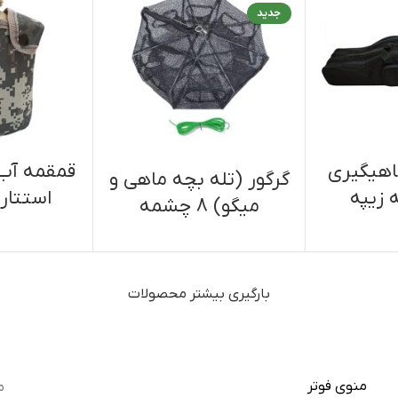
جدید
اهیگیری
قمقمه آب
گرگور (تله بچه ماهی و
 زیپه
استتار 
میگو) 8 چشمه
بارگیری بیشتر محصولات
منوی فوتر
م