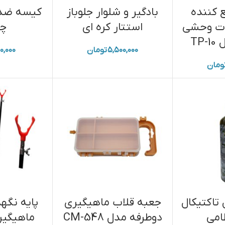
 کننده
بادگیر و شلوار جلوباز
ات وحشی
استتار کره ای
چر
TP
۵,۵۰۰,۰۰۰
تومان
۰,۰۰۰
ومان
تاکتیکال
جعبه قلاب ماهیگیری
پایه نگه
امی
دوطرفه مدل CM-548
ماهیگیری