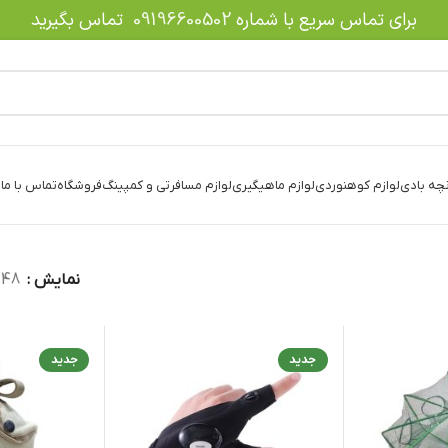
برای تماس سریع با شماره
09196600502
تماس بگیرید
نچه بادی
لوازم کوهنوردی
لوازم ماهیگیری
لوازم مسافرتی و کمپینگ
فروشگاه
تماس با ما
د
نمایش
48
جدید
جدید