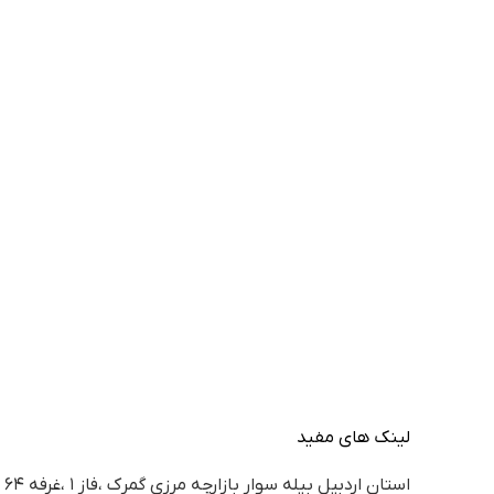
لینک های مفید
استان اردبيل بيله سوار بازارچه مرزي گمرك ،فاز ١ ،غرفه ٦٤