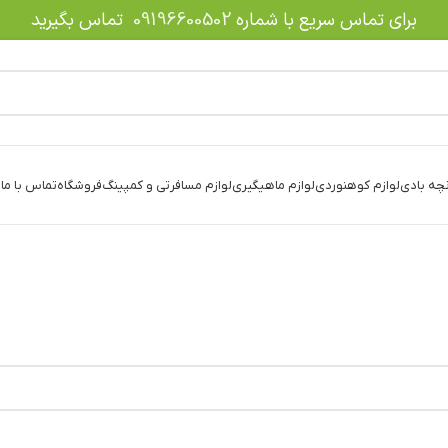
برای تماس سریع با شماره
09196600502
تماس بگیرید
نچه بادی
لوازم کوهنوردی
لوازم ماهیگیری
لوازم مسافرتی و کمپینگ
فروشگاه
تماس با ما
د