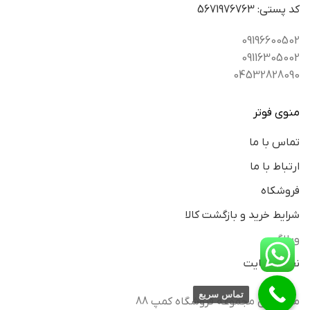
كد پستي: 5671976763
09196600502
09116305002
04532828090
منوی فوتر
تماس با ما
ارتباط با ما
فروشکاه
شرایط خرید و بازگشت کالا
وبلاگ
نقشه سایت
تماس سریع
مجوزهای مجموعه فروشگاه کمپ 88