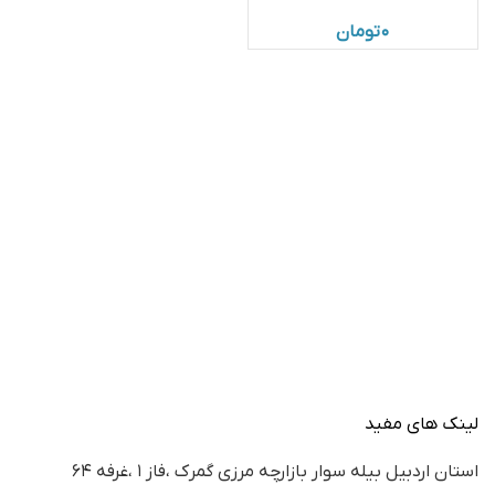
۰
تومان
لینک های مفید
استان اردبيل بيله سوار بازارچه مرزي گمرك ،فاز ١ ،غرفه ٦٤