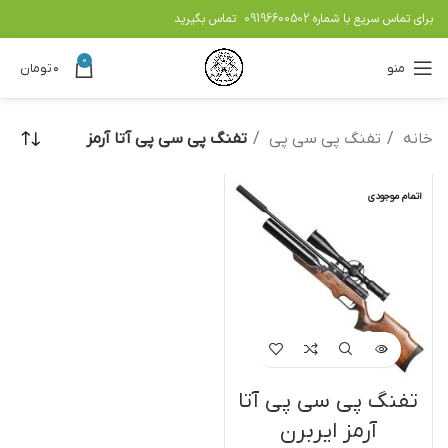
برای تماس سریع با شماره
09196600502
تماس بگیرید
0
منو
۰
تومان
خانه
تفنگ پی سی پی
تفنگ پی سی پی آتا آرمز
اتمام موجودی
تفنگ پی سی پی آتا
آرمز ایربرن