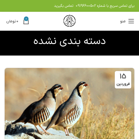
برای تماس سریع با شماره
09196600502
تماس بگیرید
0
منو
۰
تومان
دسته بندی نشده
15
فروردین