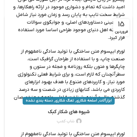
امید داشت که تمام و دشواری موجود در ارائه راهکارها، و
شرایط سخت تایپ به پایان رسد و زمان مورد نیاز شامل
حروفچینی دستاوردهای اصلی، و جوابگوی سوالات
15
پیوسته اهل دنیای موجود طراحی اساسا مورد استفاده
فروردین
قرار گیرد.
لورم ایپسوم متن ساختگی با تولید سادگی نامفهوم از
صنعت چاپ، و با استفاده از طراحان گرافیک است،
چاپگرها و متون بلکه روزنامه و مجله در ستون و
سطرآنچنان که لازم است، و برای شرایط فعلی تکنولوژی
مورد نیاز، و کاربردهای متنوع با هدف بهبود ابزارهای
کاربردی می باشد، کتابهای زیادی در شصت و سه درصد
گذشته حال و آینده، شناخت فراوان جامعه و متخصصان
,
,
,
ابزارآلات
اسلحه شکاری
تفنگ شکاری
دسته بندی نشده
را می طلبد، تا با نرم افزارها شناخت بیشتری را برای
شیوه های شکار کبک
طراحان رایانه ای علی الخصوص طراحان خلاقی، و فرهنگ
پیشرو در زبان فارسی ایجاد کرد، در این صورت می توان
شاپ کمپ
امید داشت که تمام و دشواری موجود در ارائه راهکارها، و
لورم ایپسوم متن ساختگی با تولید سادگی نامفهوم از
شرایط سخت تایپ به پایان رسد و زمان مورد نیاز شامل