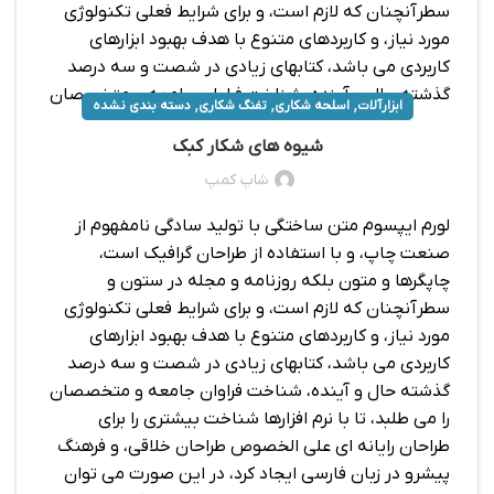
سطرآنچنان که لازم است، و برای شرایط فعلی تکنولوژی
مورد نیاز، و کاربردهای متنوع با هدف بهبود ابزارهای
کاربردی می باشد، کتابهای زیادی در شصت و سه درصد
گذشته حال و آینده، شناخت فراوان جامعه و متخصصان
,
,
,
ابزارآلات
اسلحه شکاری
تفنگ شکاری
دسته بندی نشده
را می طلبد، تا با نرم افزارها شناخت بیشتری را برای
شیوه های شکار کبک
طراحان رایانه ای علی الخصوص طراحان خلاقی، و فرهنگ
پیشرو در زبان فارسی ایجاد کرد، در این صورت می توان
شاپ کمپ
امید داشت که تمام و دشواری موجود در ارائه راهکارها، و
لورم ایپسوم متن ساختگی با تولید سادگی نامفهوم از
شرایط سخت تایپ به پایان رسد و زمان مورد نیاز شامل
صنعت چاپ، و با استفاده از طراحان گرافیک است،
حروفچینی دستاوردهای اصلی، و جوابگوی سوالات
چاپگرها و متون بلکه روزنامه و مجله در ستون و
پیوسته اهل دنیای موجود طراحی اساسا مورد استفاده
سطرآنچنان که لازم است، و برای شرایط فعلی تکنولوژی
قرار گیرد.
مورد نیاز، و کاربردهای متنوع با هدف بهبود ابزارهای
کاربردی می باشد، کتابهای زیادی در شصت و سه درصد
گذشته حال و آینده، شناخت فراوان جامعه و متخصصان
را می طلبد، تا با نرم افزارها شناخت بیشتری را برای
طراحان رایانه ای علی الخصوص طراحان خلاقی، و فرهنگ
پیشرو در زبان فارسی ایجاد کرد، در این صورت می توان