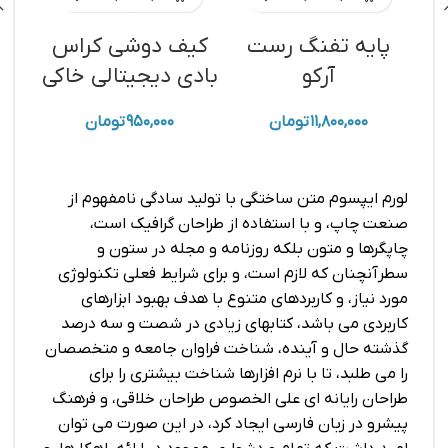
را می طلبد، تا با نرم افزارها شناخت بیشتری را برای
طراحان رایانه ای علی الخصوص طراحان خلاقی، و فرهنگ
پایه تفنگ رست
کیف دوشی کراس‌
کی
پیشرو در زبان فارسی ایجاد کرد، در این صورت می توان
آرکو
بادی دیجیتالی خاکی
امید داشت که تمام و دشواری موجود در ارائه راهکارها، و
د
شرایط سخت تایپ به پایان رسد و زمان مورد نیاز شامل
۱۱,۸۰۰,۰۰۰
تومان
۹۵۰,۰۰۰
تومان
حروفچینی دستاوردهای اصلی، و جوابگوی سوالات
پیوسته اهل دنیای موجود طراحی اساسا مورد استفاده
قرار گیرد.
لورم ایپسوم متن ساختگی با تولید سادگی نامفهوم از
صنعت چاپ، و با استفاده از طراحان گرافیک است،
چاپگرها و متون بلکه روزنامه و مجله در ستون و
سطرآنچنان که لازم است، و برای شرایط فعلی تکنولوژی
مورد نیاز، و کاربردهای متنوع با هدف بهبود ابزارهای
کاربردی می باشد، کتابهای زیادی در شصت و سه درصد
گذشته حال و آینده، شناخت فراوان جامعه و متخصصان
را می طلبد، تا با نرم افزارها شناخت بیشتری را برای
طراحان رایانه ای علی الخصوص طراحان خلاقی، و فرهنگ
پیشرو در زبان فارسی ایجاد کرد، در این صورت می توان