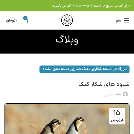
برای تماس سریع با شماره
09196600502
تماس بگیرید
0
منو
۰
تومان
وبلاگ
,
,
,
ابزارآلات
اسلحه شکاری
تفنگ شکاری
دسته بندی نشده
شیوه های شکار کبک
شاپ کمپ
15
فروردین